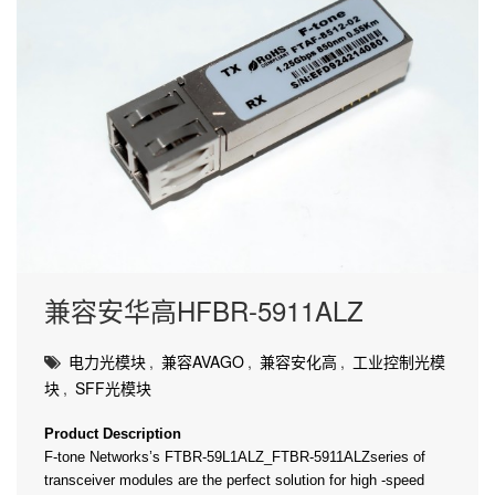
兼容安华高HFBR-5911ALZ
电力光模块
,
兼容AVAGO
,
兼容安化高
,
工业控制光模
块
,
SFF光模块
Product Description
F-tone Networks’s FTBR-59L1ALZ_FTBR-5911ALZseries of
transceiver modules are the perfect solution for high -speed