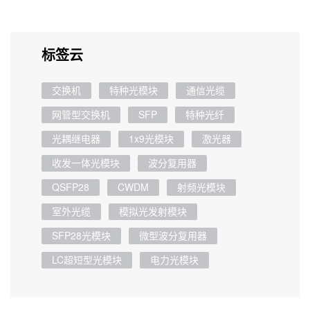
标签云
交换机
特种光模块
通信光缆
网管型交换机
SFP
特种光纤
光耦继电器
1x9光模块
激光器
收发一体光模块
波分复用器
QSFP28
CWDM
射频光模块
室外光缆
模拟光发射模块
SFP28光模块
微型波分复用器
LC超短型光模块
电力光模块