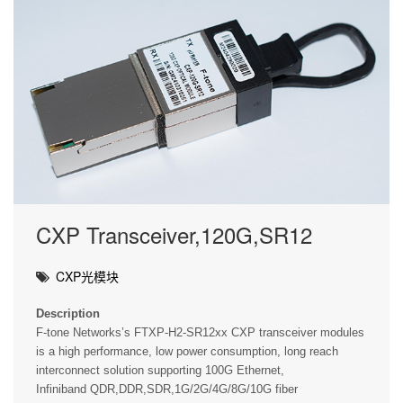
CXP Transceiver,120G,SR12
CXP光模块
Description
F-tone Networks’s FTXP-H2-SR12xx CXP transceiver modules
is a high performance, low power consumption, long reach
interconnect solution supporting 100G Ethernet,
Infiniband QDR,DDR,SDR,1G/2G/4G/8G/10G fiber