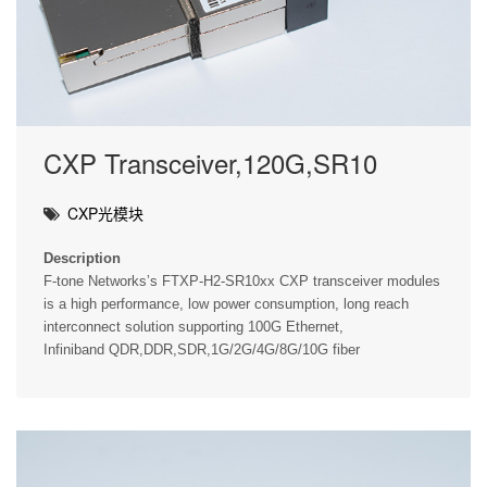
CXP Transceiver,120G,SR10
CXP光模块
Description
F-tone Networks’s FTXP-H2-SR10xx CXP transceiver modules
is a high performance, low power consumption, long reach
interconnect solution supporting 100G Ethernet,
Infiniband QDR,DDR,SDR,1G/2G/4G/8G/10G fiber