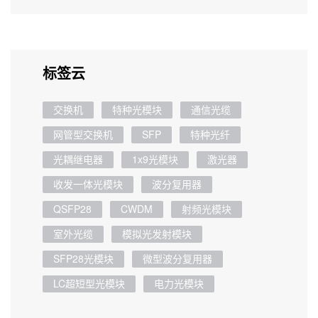
标签云
交换机
特种光模块
通信光缆
网管型交换机
SFP
特种光纤
光耦继电器
1x9光模块
激光器
收发一体光模块
波分复用器
QSFP28
CWDM
射频光模块
室外光缆
模拟光发射模块
SFP28光模块
微型波分复用器
LC超短型光模块
电力光模块