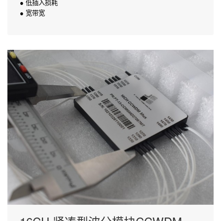
● 低插入损耗
● 宽带宽