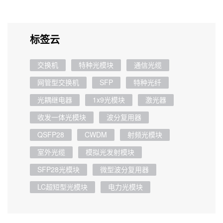
标签云
交换机
特种光模块
通信光缆
网管型交换机
SFP
特种光纤
光耦继电器
1x9光模块
激光器
收发一体光模块
波分复用器
QSFP28
CWDM
射频光模块
室外光缆
模拟光发射模块
SFP28光模块
微型波分复用器
LC超短型光模块
电力光模块