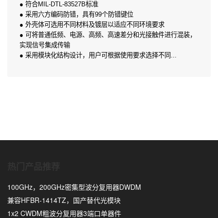
● 符合MIL-DTL-83527B标准
● 采用六方编码防错，具有99个防错键位
● 外壳体可选用不同材料及镀层以适应不同环境要求
● 可将普通低频、电源、高频、高速差分和光接触件进行混装，
实现信号集成传输
● 采用模块化结构设计，用户可根据使用要求选择不同...
热门产品推荐
100GHz，200GHz密集型波分复用器DWDM
兼容HFBR-1414TZ，国产替代光模块
1x2 CWDM粗波分复用器3端口单器件