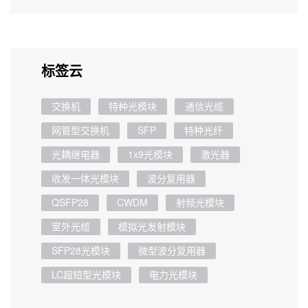
标签云
交换机
特种光模块
通信光缆
网管型交换机
SFP
特种光纤
光耦继电器
1x9光模块
激光器
收发一体光模块
波分复用器
QSFP28
CWDM
射频光模块
室外光缆
模拟光发射模块
SFP28光模块
微型波分复用器
LC超短型光模块
电力光模块