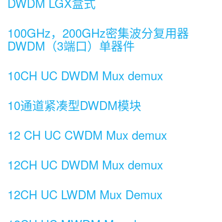
DWDM LGX盒式
100GHz，200GHz密集波分复用器
DWDM（3端口）单器件
10CH UC DWDM Mux demux
10通道紧凑型DWDM模块
12 CH UC CWDM Mux demux
12CH UC DWDM Mux demux
12CH UC LWDM Mux Demux