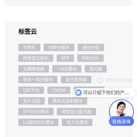
标签云
交换机
特种光模块
通信光缆
网管型交换机
SFP
特种光纤
光耦继电器
1x9光模块
激光器
收发一体光模块
波分复用器
QSFP28
CWDM
射频光模块
可以介绍下你们的产品么
室外光缆
模拟光发射模块
SFP28光模块
微型波分复用器
LC超短型光模块
电力光模块