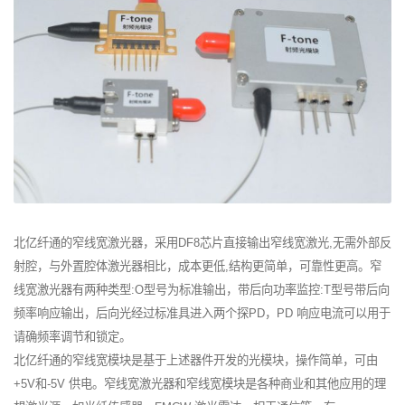
北亿纤通的窄线宽激光器，采用DF8芯片直接输出窄线宽激光,无需外部反
射腔，与外置腔体激光器相比，成本更低,结构更简单，可靠性更高。窄
线宽激光器有两种类型:O型号为标准输出，带后向功率监控:T型号带后向
频率响应输出，后向光经过标准具进入两个探PD，PD 响应电流可以用于
请确频率调节和锁定。
北亿纤通的窄线宽模块是基于上述器件开发的光模块，操作简单，可由
+5V和-5V 供电。窄线宽激光器和窄线宽模块是各种商业和其他应用的理