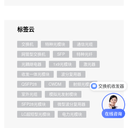
标签云
交换机
特种光模块
通信光缆
网管型交换机
SFP
特种光纤
光耦继电器
1x9光模块
激光器
收发一体光模块
波分复用器
交换机收发器
QSFP28
CWDM
射频光模块
可以介绍下你们的产品么
室外光缆
模拟光发射模块
SFP28光模块
微型波分复用器
LC超短型光模块
电力光模块