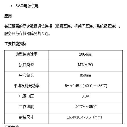
3V单电源供电
应用
甚短距离的高速数据通信连接（板级互连、机架间互连、系统级互连），
服务器与存储器阵列的互连。
主要性能指标
典型传输速率
10Gbps
接口类型
MT/MPO
中心波长
850nm
平均发射光功率
-5～+1dBm(-40℃～+85℃)
电源电压
3.3V
工作温度
-40℃～+85℃
封装尺寸
16.4×16.4×3.6（mm）