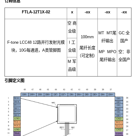
订购信息
FTLA-12T1X-02
x
-xx
-xx
-xx
空 商
业级
MT MT尾
GC:全
100mm
纤输出
国产
F-tone LCC48 12路并行发射光模
I 工
尾纤长度
块，10G每通道，A类管脚图
业级
MP MPO
空：非
（可定制）
尾纤输出
全国产
M 军
品级
引脚定义图